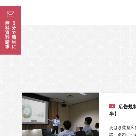
広告規
半】
あはき柔整広
説、名称につ