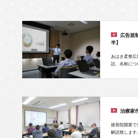
広告規
半】
あはき柔整広
説、名称につ
治療家
接骨院開業で
解説致します