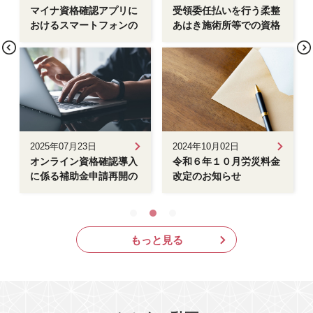
マイナ資格確認アプリに
受領委任払いを行う柔整
おけるスマートフォンの
あはき施術所等での資格
マイナ保険証の 読み取
確認方法
り機能の追加について
2025年07月23日
2024年10月02日
オンライン資格確認導入
令和６年１０月労災料金
に係る補助金申請再開の
改定のお知らせ
お知らせ
もっと見る