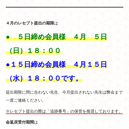
４月のレセプト提出の期限
は
● ５日締め会員様 ４月 ５日
（日）１８：００
●１５日締め会員様 ４月１５日
（水）１８：００です。
提出期限に間に合わない先生、今月提出されない先生は弊会まで
一度ご連絡ください。
※レセプト提出の際は「追跡番号」の保管を推奨しております。
会返戻受付期間
は