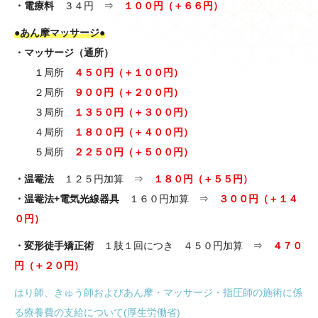
・電療料
３４円 ⇒
１００円（＋６６円）
●あん摩マッサージ●
・マッサージ（通所）
１局所
４５０円（＋１００円）
２局所
９００円（＋２００円）
３局所
１３５０円（＋３００円）
４局所
１８００円（＋４００円）
５局所
２２５０円（＋５００円）
・温罨法
１２５円加算 ⇒
１８０円（＋５５円）
・温罨法+電気光線器具
１６０円加算 ⇒
３００円（＋１４
０円）
・変形徒手矯正術
１肢１回につき ４５０円加算 ⇒
４７０
円（＋２０円）
はり師、きゅう師およびあん摩・マッサージ・指圧師の施術に係
る療養費の支給について(厚生労働省)